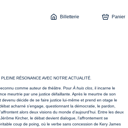
Billetterie
Panier
 PLEINE RÉSONANCE AVEC NOTRE ACTUALITÉ.
 reconnu comme auteur de théâtre. Pour 
À huis clos
, il incarne le 
 meurtrie par une justice défaillante. Après le meurtre de son 
st devenu décide de se faire justice lui-même et prend en otage le 
 débat acharné s’engage, questionnant la démocratie, le pardon, 
ffrontent alors deux visions du monde d’aujourd’hui. Entre les deux 
rôme Kircher, le débat devient dialogue, l’affrontement se 
ritable coup de poing, où le verbe sans concession de Kery James 