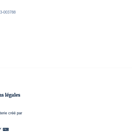
 3-003788
s légales
terie
créé par